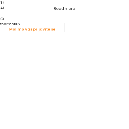
THERMOFLUX KAMIN NA PELET
ADELE 9 kW
Read more
Grijanje
,
Kamini
thermoflux
Molimo vas prijavite se