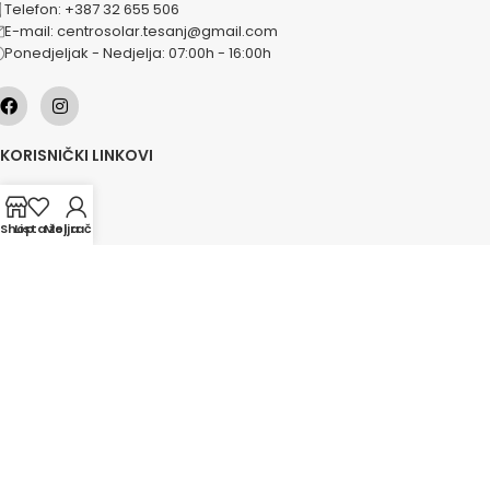
Telefon: +387 32 655 506
E-mail: centrosolar.tesanj@gmail.com
Ponedjeljak - Nedjelja: 07:00h - 16:00h
KORISNIČKI LINKOVI
O nama
Naše usluge
Shop
Lista želja
Moj račun
Lokacije
Kontakt
Novosti
Akcije
KATEGORIJE
Grijanje