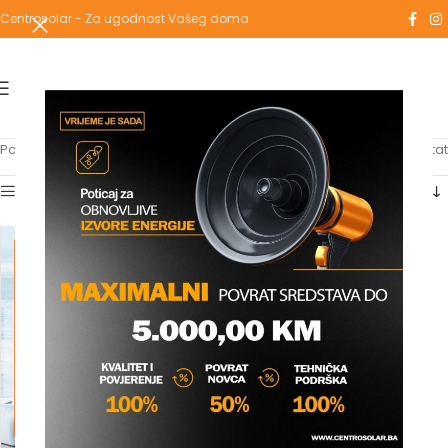
Centrosolar - Za ugodnost Vašeg doma
Početna
/
Proizvodi označeni “9 kW”
Prikazuje se jedan rezultat
Show sidebar