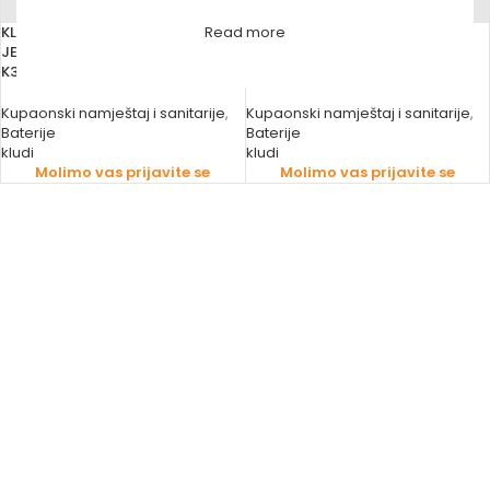
KLUDI ČAHURA KERAMIČKA ZA
KLUDI ČAHURA KERAMIČKA ZA
Read more
JEDNORUČNU BATERIJU RAVNA
JEDNORUČNU BATERIJU RAVNA
K35 A HWS KEROX
K40 A HWS KEROX
Kupaonski namještaj i sanitarije
,
Kupaonski namještaj i sanitarije
,
Baterije
Baterije
kludi
kludi
Molimo vas prijavite se
Molimo vas prijavite se