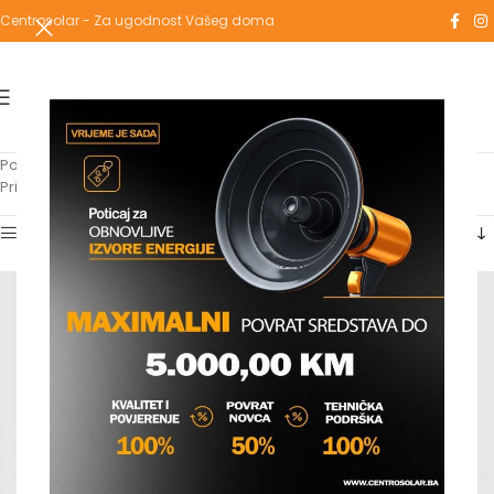
Centrosolar - Za ugodnost Vašeg doma
Početna
/
Proizvodi označeni “čahura keramička”
Prikaz svih 2 rezultata
Show sidebar