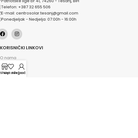
Patriotske lige br 41, 74260 - Tešanj, BiH
Telefon: +387 32 655 506
E-mail: centrosolar.tesanj@gmail.com
Ponedjeljak - Nedjelja: 07:00h - 16:00h
KORISNIČKI LINKOVI
O nama
Naše usluge
Shop
Lista želja
Moj račun
Lokacije
Kontakt
Novosti
Akcije
KATEGORIJE
Grijanje