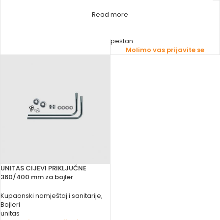
PEŠTAN S-LINE CIJEV
Read more
Kanalizacione cijevi i spojni
elementi
,
Bešumne cijevi
peštan
Molimo vas prijavite se
UNITAS CIJEVI PRIKLJUČNE
360/400 mm za bojler
Kupaonski namještaj i sanitarije
,
Bojleri
unitas