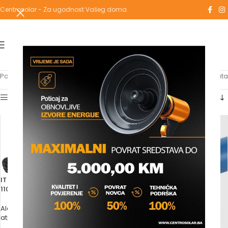
Centrosolar - Za ugodnost Vašeg doma
Početna
/
Proizvodi označeni “CIJEVI”
Prikaz svih 3 rezultata
Show sidebar
IT REZAČ CIJEVI 110/160 (TTP
110/160)
Alati
atp toro
Molimo vas prijavite se