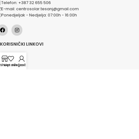
Telefon: +387 32 655 506
E-mail: centrosolar.tesanj@gmail.com
Ponedjeljak - Nedjelja: 07:00h - 16:00h
KORISNIČKI LINKOVI
O nama
Naše usluge
Shop
Lista želja
Moj račun
Lokacije
Kontakt
Novosti
Akcije
KATEGORIJE
Grijanje