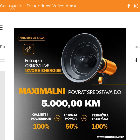
Centrosolar - Za ugodnost Vašeg doma
Početna
/
Proizvodi označeni “comfora”
Prikazuje se jedan rezultat
Show sidebar