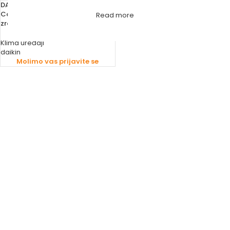
DAIKIN KLIMA UREĐAJ INVERTER
Comfora A ++/A+ (top.pumpa
Read more
zrak-zrak)
Klima uređaji
daikin
Molimo vas prijavite se