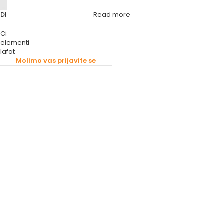
DIMOVODNA ROZETNA
Read more
Cijevi
,
Dimovodne cijevi i spojni
elementi
lafat
Molimo vas prijavite se