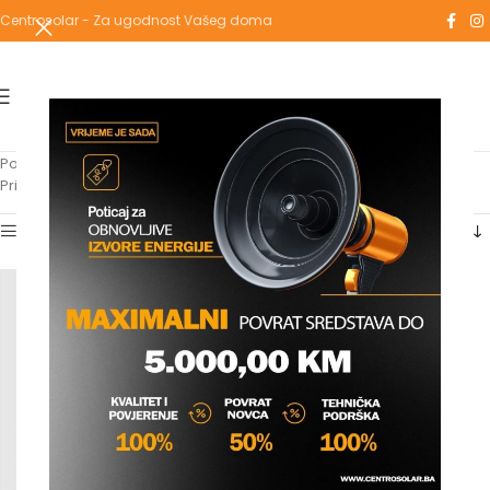
Centrosolar - Za ugodnost Vašeg doma
Početna
/
Proizvodi označeni “dimovodna rozetna”
Prikazuje se jedan rezultat
Show sidebar