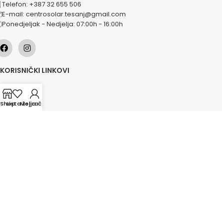
Telefon: +387 32 655 506
E-mail: centrosolar.tesanj@gmail.com
Ponedjeljak - Nedjelja: 07:00h - 16:00h
KORISNIČKI LINKOVI
O nama
Naše usluge
Shop
Lista želja
Moj račun
Lokacije
Kontakt
Novosti
Akcije
KATEGORIJE
Grijanje