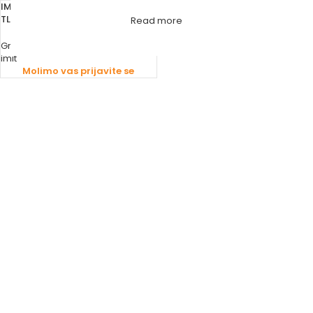
IMIT TERMOSTAT SA SONDOM
TLSC dual s limiterom 0-90 °C
Read more
Grijanje
,
Termostati
imit
Molimo vas prijavite se