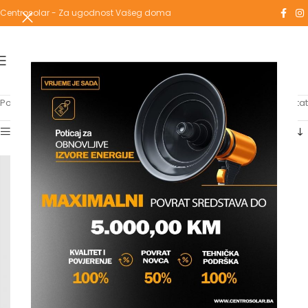
Centrosolar - Za ugodnost Vašeg doma
Početna
/
Proizvodi označeni “dual”
Prikazuje se jedan rezultat
Show sidebar