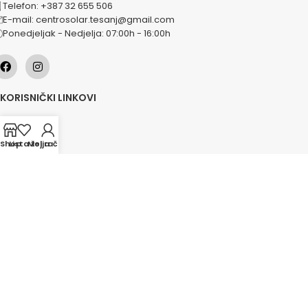
Telefon: +387 32 655 506
E-mail: centrosolar.tesanj@gmail.com
Ponedjeljak - Nedjelja: 07:00h - 16:00h
KORISNIČKI LINKOVI
O nama
Naše usluge
Shop
Lista želja
Moj račun
Lokacije
Kontakt
Novosti
Akcije
KATEGORIJE
Grijanje