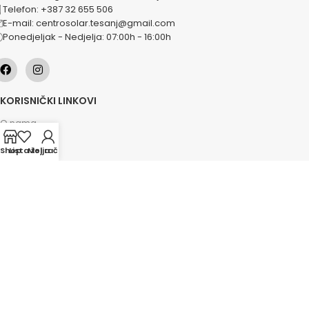
Telefon: +387 32 655 506
E-mail: centrosolar.tesanj@gmail.com
Ponedjeljak - Nedjelja: 07:00h - 16:00h
KORISNIČKI LINKOVI
O nama
Naše usluge
Shop
Lista želja
Moj račun
Lokacije
Kontakt
Novosti
Akcije
KATEGORIJE
Grijanje