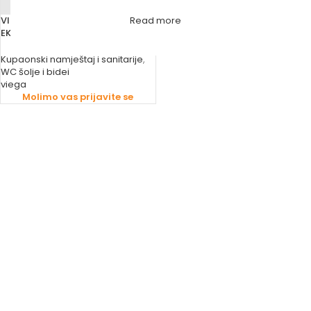
VIEGA NASTAVAK ZA WC ŠOLJU
Read more
EKSCENTRIČNI BALTIK
Kupaonski namještaj i sanitarije
,
WC šolje i bidei
viega
Molimo vas prijavite se