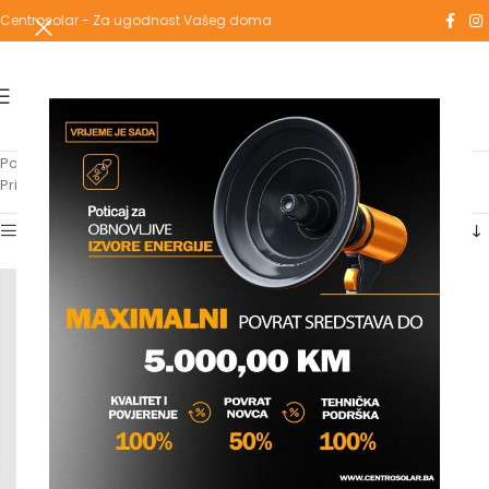
Centrosolar - Za ugodnost Vašeg doma
Početna
/
Proizvodi označeni “ekscentrični”
Prikazuje se jedan rezultat
Show sidebar