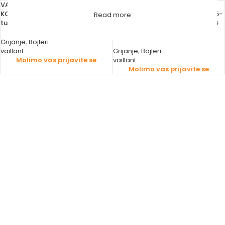
VAILLANT BOJLER PLINSKI
VAILLANT BOJLER PLINSKI ZA
KOMBINOVANI (H-SEE-INT)
CENTRALNO GRIJANJE VU 362/5-
Read more
turboTEC PLUS fasadni
5 (H-SEE-INT) turboTEC PLUS 36
kW fasadni (0010015281)
Grijanje
,
Bojleri
vaillant
Grijanje
,
Bojleri
Molimo vas prijavite se
vaillant
Molimo vas prijavite se