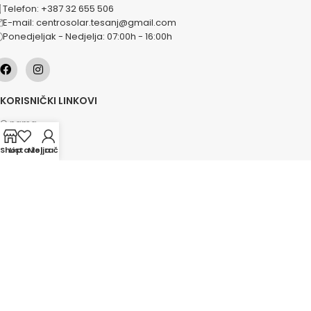
Telefon: +387 32 655 506
E-mail: centrosolar.tesanj@gmail.com
Ponedjeljak - Nedjelja: 07:00h - 16:00h
KORISNIČKI LINKOVI
O nama
Naše usluge
Shop
Lista želja
Moj račun
Lokacije
Kontakt
Novosti
Akcije
KATEGORIJE
Grijanje