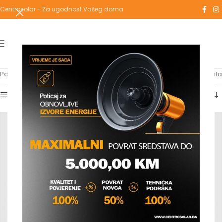
Centrosolar - Za ugodnost Vašeg doma
Početna
/
Proizvodi označeni “intera”
Prikaz svih 3 rezultata
Show sidebar