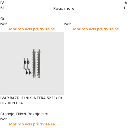
IVAR RAZDJELNIK 1” EK TTO INTERA
IVAR RAZDJELNIK 1” EK TTO INTERA
59 S VENTILIMA I NOSAČEM
INOX 59 S VENTILIMA I NOSAČEM
Read more
Grijanje
,
Fitinzi
,
Razdjelnici
Grijanje
,
Fitinzi
,
Razdjelnici
ivar
ivar
Molimo vas prijavite se
Molimo vas prijavite se
IVAR RAZDJELNIK INTERA 52 1” x EK
BEZ VENTILA
Grijanje
,
Fitinzi
,
Razdjelnici
ivar
Molimo vas prijavite se