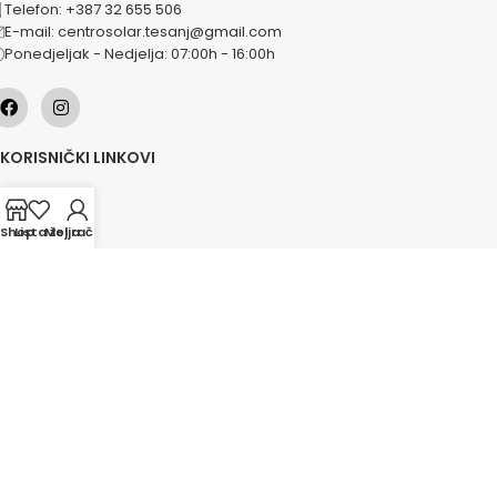
Telefon: +387 32 655 506
E-mail: centrosolar.tesanj@gmail.com
Ponedjeljak - Nedjelja: 07:00h - 16:00h
KORISNIČKI LINKOVI
O nama
Naše usluge
Shop
Lista želja
Moj račun
Lokacije
Kontakt
Novosti
Akcije
KATEGORIJE
Grijanje