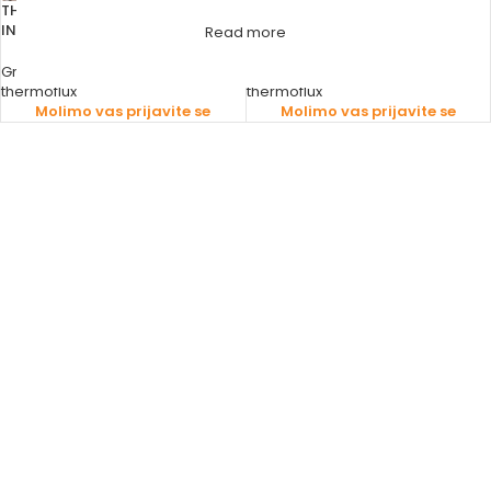
THERMOFLUX KAMIN NA PELET
THERMOFLUX KOTAO NA PELET
INTERIO
INTERIO
Read more
Grijanje
,
Kamini
Grijanje
,
Kotlovi
,
Kotlovi na pelet
thermoflux
thermoflux
Molimo vas prijavite se
Molimo vas prijavite se