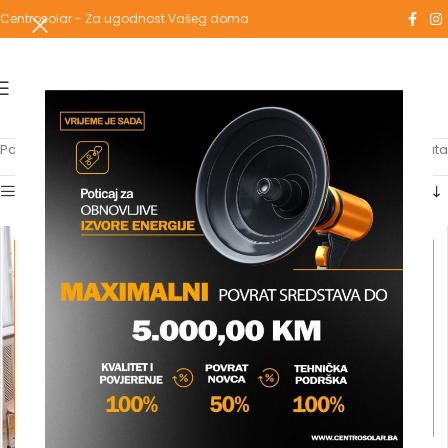
Centrosolar - Za ugodnost Vašeg doma
Početna
/
Proizvodi označeni “INTERIO”
Prikaz svih 2 rezultata
Show sidebar