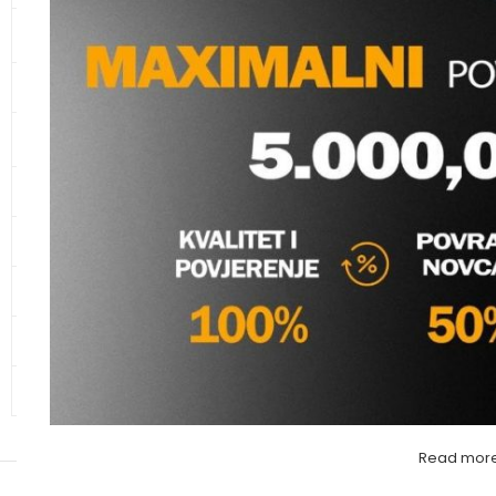
KANALIZACIONE CIJEVI I
SPOJNI ELEMENTI
CIJEVI ZA ZAŠTITU KABLOVA
IZOLACIJA 13mm P
KUPAONSKI NAMJEŠTAJ I
SANITARIJE
Grijanje
,
Cijevna izol
kaimann
KERAMIKA
Molimo va
GALANTERIJA
HIDRANTSKA OPREMA
ALATI
OSTALO – MATERIJAL
Read mor