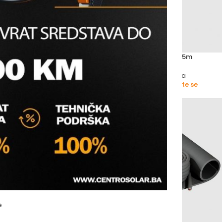
LOČA KAIMANN
IZOLACIJA CIJEVNA – FILC L-25m
acija
Vodomaterijal
,
Cijevna izolacija
Molimo vas prijavite se
s prijavite se
e