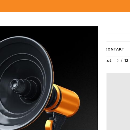
IJELI WEBSHOP
O NAMA
NAŠE USLUGE
BLOG
REFERENCE
KONTAKT
označeni “izolacija”
Prikaži
9
12