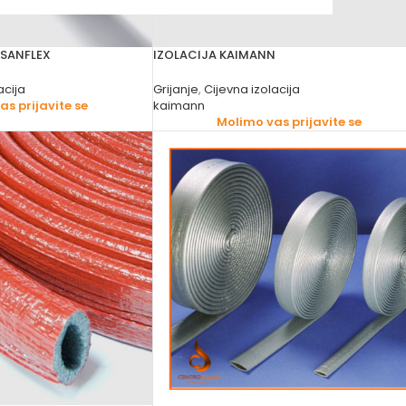
 SANFLEX
IZOLACIJA KAIMANN
acija
Grijanje
,
Cijevna izolacija
s prijavite se
kaimann
Molimo vas prijavite se