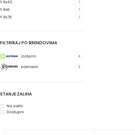
Y 9x42
1
Y 9x6
1
Y 9x76
1
FILTRIRAJ PO BRENDOVIMA
izoterm
4
kaimann
3
STANJE ZALIHA
Na zalihi
Dostupni