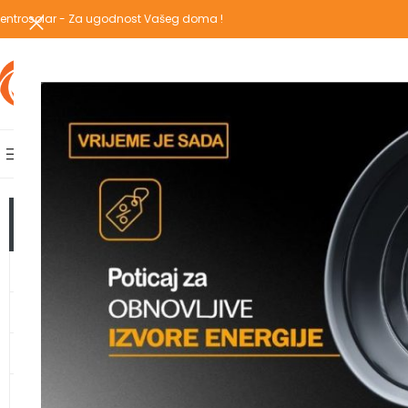
entrosolar - Za ugodnost Vašeg doma !
IZABERI KATEGORIJU
AKCIJSKA PONUDA
POPULARNE KATEGORIJE
POČETNA
PREGLEDAJ C
Početna
/
Proizvodi 
TOP KATEGORIJE
GRIJANJE
TOPLOTNE PUMPE
KLIMA UREĐAJI
VODOMATERIJAL