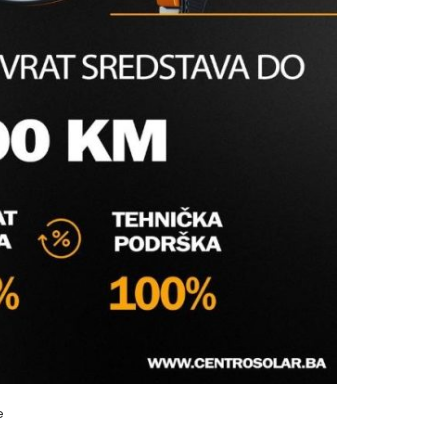
T
Hidrantski ključevi
s prijavite se
e