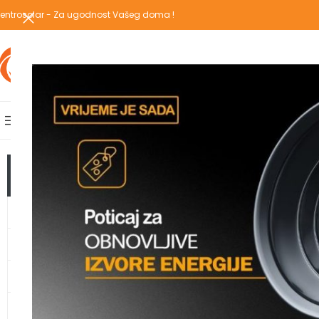
entrosolar - Za ugodnost Vašeg doma !
IZABERI KATEGORIJU
AKCIJSKA PONUDA
POPULARNE KATEGORIJE
POČETNA
PREGLEDAJ C
Početna
/
Proizvodi 
TOP KATEGORIJE
GRIJANJE
TOPLOTNE PUMPE
KLIMA UREĐAJI
VODOMATERIJAL