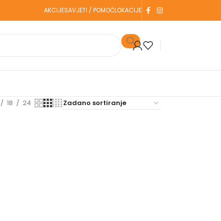
AKCIJE
SAVJETI / POMOĆ
LOKACIJE
18
24