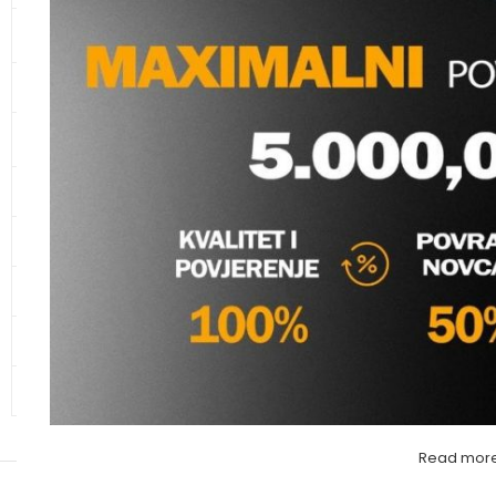
KANALIZACIONE CIJEVI I
SPOJNI ELEMENTI
CIJEVI ZA ZAŠTITU KABLOVA
KLJUČ C ZA HIDRAN
KUPAONSKI NAMJEŠTAJ I
SANITARIJE
Hidrantska oprema
,
Molimo va
KERAMIKA
GALANTERIJA
HIDRANTSKA OPREMA
ALATI
OSTALO – MATERIJAL
Read mor