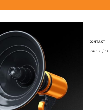
IJELI WEBSHOP
O NAMA
NAŠE USLUGE
BLOG
REFERENCE
KONTAKT
označeni “KLJUČ C”
Prikaži
9
12