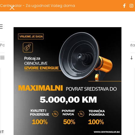
Centrosolar - Za ugodnost Vašeg doma
Početna
/
Proizvodi označeni “KOLJENO PPR”
Prikaz svih 3 rezultata
Show sidebar
IT KOLJENO PPR 45 (CUQ)
IT KOLJENO PPR 90 (CUV)