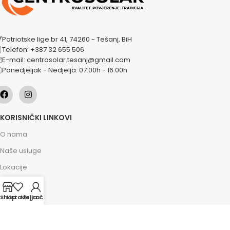
Patriotske lige br 41, 74260 - Tešanj, BiH
Telefon: +387 32 655 506
E-mail: centrosolar.tesanj@gmail.com
Ponedjeljak - Nedjelja: 07:00h - 16:00h
KORISNIČKI LINKOVI
O nama
Naše usluge
Lokacije
Kontakt
Shop
Lista želja
Moj račun
Novosti
Akcije