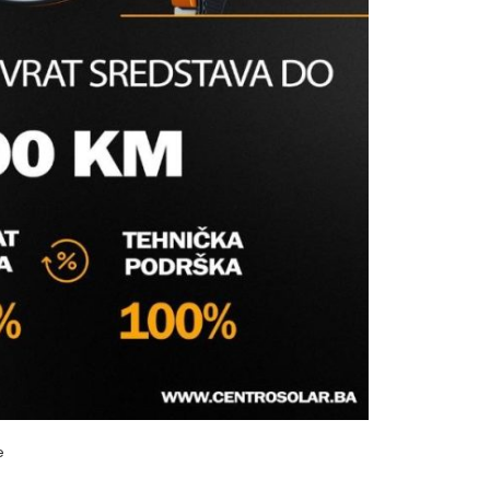
CIJEVI M8/M10 BIS 2S
or i nosači
s prijavite se
e