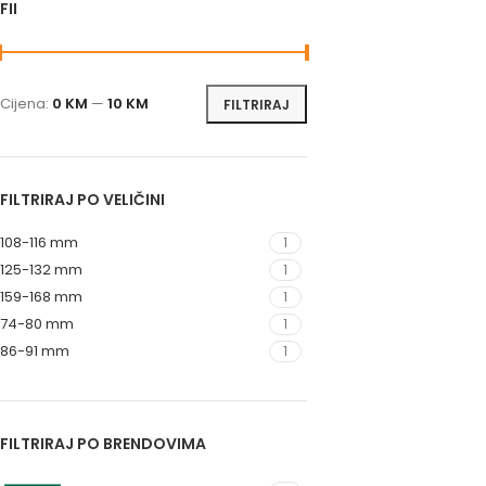
FILTRIRAJ PO CIJENI
Cijena:
0 KM
—
10 KM
FILTRIRAJ
FILTRIRAJ PO VELIČINI
108-116 mm
1
125-132 mm
1
159-168 mm
1
74-80 mm
1
86-91 mm
1
FILTRIRAJ PO BRENDOVIMA