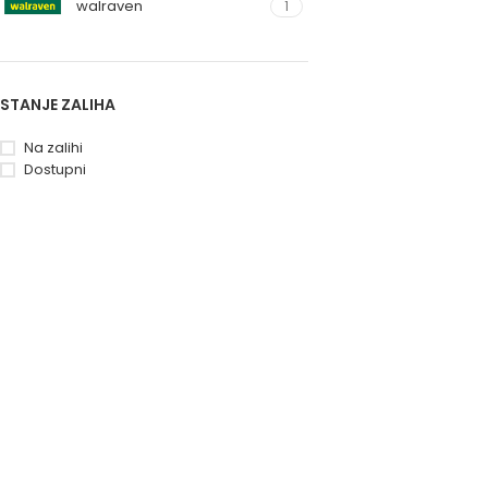
walraven
1
STANJE ZALIHA
Na zalihi
Dostupni