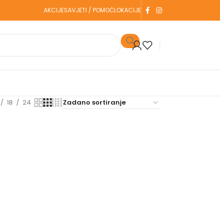
AKCIJE
SAVJETI / POMOĆ
LOKACIJE
18
24