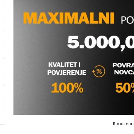
KANALIZACIONE CIJEVI I
SPOJNI ELEMENTI
CIJEVI ZA ZAŠTITU KABLOVA
WALRAVEN ŠELNA ZA 
KUPAONSKI NAMJEŠTAJ I
SANITARIJE
Grijanje
,
Ovjesni prib
walraven
KERAMIKA
Molimo va
GALANTERIJA
HIDRANTSKA OPREMA
ALATI
OSTALO – MATERIJAL
Read mor