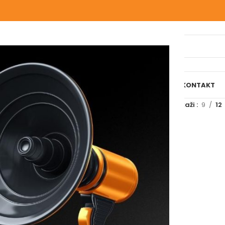
IJELI WEBSHOP
O NAMA
NAŠE USLUGE
BLOG
REFERENCE
KONTAKT
 označeni “m8/m10”
Prikaži
9
12