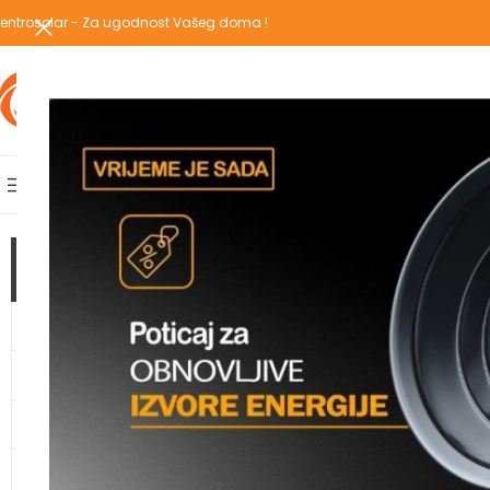
entrosolar - Za ugodnost Vašeg doma !
IZABERI KATEGORIJU
AKCIJSKA PONUDA
POPULARNE KATEGORIJE
POČETNA
PREGLEDAJ C
Početna
/
Proizvodi
TOP KATEGORIJE
GRIJANJE
TOPLOTNE PUMPE
KLIMA UREĐAJI
VODOMATERIJAL