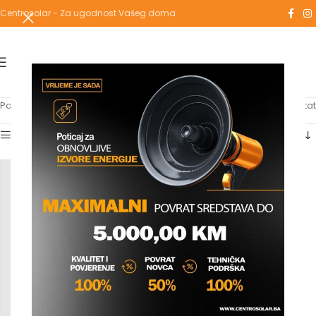
Centrosolar - Za ugodnost Vašeg doma
Početna
/
Proizvodi označeni “mini”
Prikazuje se jedan rezultat
Show sidebar