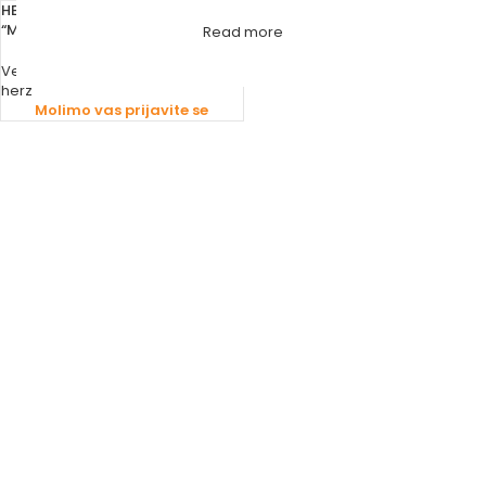
HERZ GLAVA TERMOSTATSKA
“MINI” 28X1,5
Read more
Ventili
,
Regulacioni ventili
,
Grijanje
herz
Molimo vas prijavite se