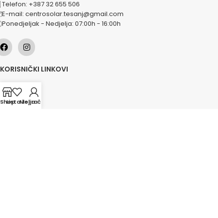
Telefon: +387 32 655 506
E-mail: centrosolar.tesanj@gmail.com
Ponedjeljak - Nedjelja: 07:00h - 16:00h
KORISNIČKI LINKOVI
O nama
Naše usluge
Shop
Lista želja
Moj račun
Lokacije
Kontakt
Novosti
Akcije
KATEGORIJE
Grijanje