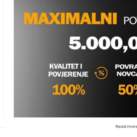
KANALIZACIONE CIJEVI I
IT PRIKLJUČNA GRUP
SPOJNI ELEMENTI
2 (GVF)
CIJEVI ZA ZAŠTITU KABLOVA
Vodomaterijal
,
PPR Fi
Molimo va
KUPAONSKI NAMJEŠTAJ I
SANITARIJE
KERAMIKA
GALANTERIJA
HIDRANTSKA OPREMA
ALATI
OSTALO – MATERIJAL
Read mor