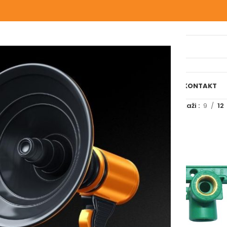
IJELI WEBSHOP
O NAMA
NAŠE USLUGE
BLOG
REFERENCE
KONTAKT
 označeni “MODULARNA”
Prikaži
9
12