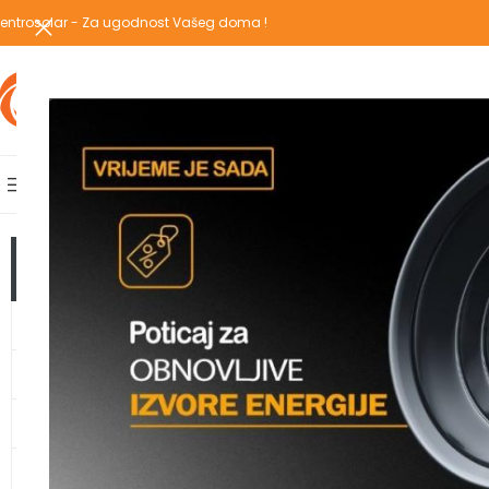
entrosolar - Za ugodnost Vašeg doma !
IZABERI KATEGORIJU
AKCIJSKA PONUDA
POPULARNE KATEGORIJE
POČETNA
PREGLEDAJ C
Početna
/
Proizvodi
TOP KATEGORIJE
GRIJANJE
TOPLOTNE PUMPE
KLIMA UREĐAJI
VODOMATERIJAL