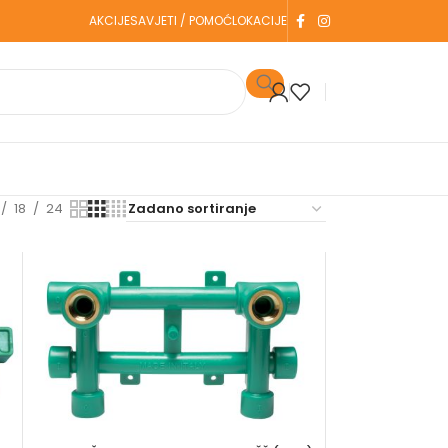
AKCIJE
SAVJETI / POMOĆ
LOKACIJE
18
24