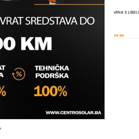
A MODULARNA FIX ŽŽ TIP
IT PRIKLJUČNA GRUPA MODULARNA S LIBE
(GVD)
tinzi
Vodomaterijal
,
PPR Fitinzi
s prijavite se
Molimo vas prijavite se
e