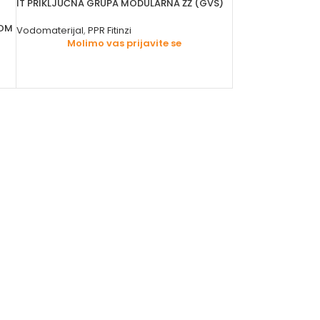
IT PRIKLJUČNA GRUPA MODULARNA ŽŽ (GVS)
LOM
Vodomaterijal
,
PPR Fitinzi
Molimo vas prijavite se