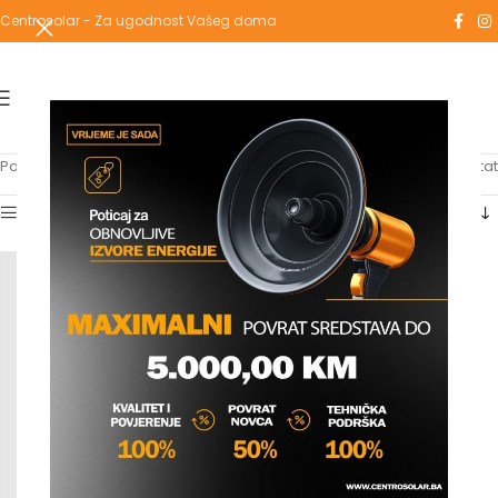
Centrosolar - Za ugodnost Vašeg doma
Početna
/
Proizvodi označeni “ovalni”
Prikazuje se jedan rezultat
Show sidebar