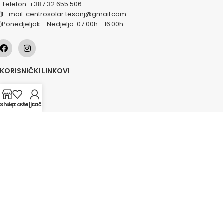
Telefon: +387 32 655 506
E-mail: centrosolar.tesanj@gmail.com
Ponedjeljak - Nedjelja: 07:00h - 16:00h
KORISNIČKI LINKOVI
O nama
Naše usluge
Shop
Lista želja
Moj račun
Lokacije
Kontakt
Novosti
Akcije
KATEGORIJE
Grijanje