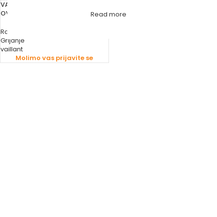
VAILLANT RADIJATOR KUPAONI
OVALNI BIJELI
Read more
Radijatori
,
Kupaonski radijatori
,
Grijanje
vaillant
Molimo vas prijavite se