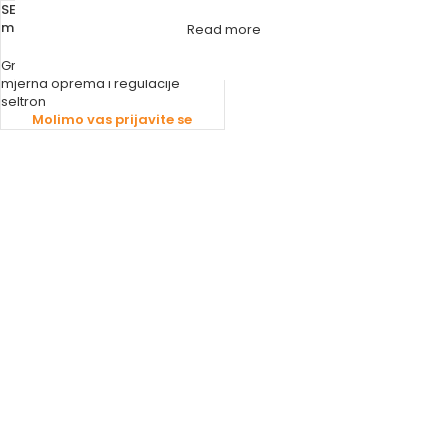
SELTRON MOTORNI POGON 3P 2
min 230V PROMIX
Read more
Grijanje
,
Pumpe, motorni pogoni,
mjerna oprema i regulacije
seltron
Molimo vas prijavite se