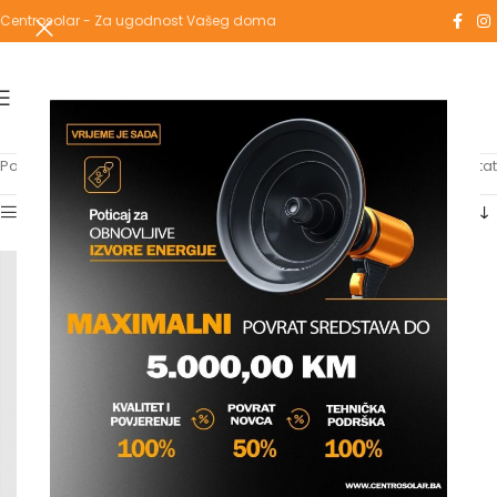
Centrosolar - Za ugodnost Vašeg doma
Početna
/
Proizvodi označeni “pogon”
Prikazuje se jedan rezultat
Show sidebar