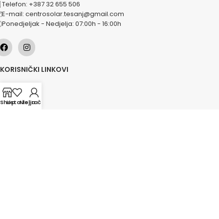
Telefon: +387 32 655 506
E-mail: centrosolar.tesanj@gmail.com
Ponedjeljak - Nedjelja: 07:00h - 16:00h
KORISNIČKI LINKOVI
O nama
Naše usluge
Shop
Lista želja
Moj račun
Lokacije
Kontakt
Novosti
Akcije
KATEGORIJE
Grijanje