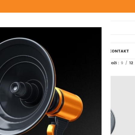
IJELI WEBSHOP
O NAMA
NAŠE USLUGE
BLOG
REFERENCE
KONTAKT
označeni “ravni”
Prikaži
9
12