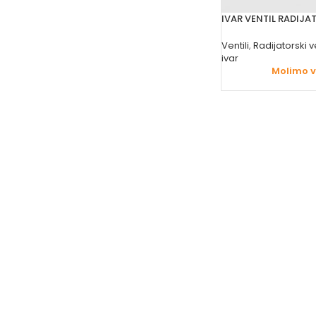
IVAR VENTIL RADIJA
Ventili
,
Radijatorski ve
ivar
Molimo va