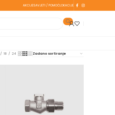
AKCIJE
SAVJETI / POMOĆ
LOKACIJE
18
24