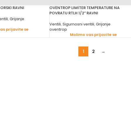
TORSKI RAVNI
OVENTROP LIMITER TEMPERATURE NA
POVRATU RTLH 1/2” RAVNI
ntili
,
Grijanje
Ventili
,
Sigurnosni ventili
,
Grijanje
s prijavite se
oventrop
Molimo vas prijavite se
1
2
→