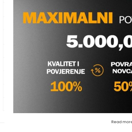
KANALIZACIONE CIJEVI I
SPOJNI ELEMENTI
CIJEVI ZA ZAŠTITU KABLOVA
AFRISO MANOMETAR 
KUPAONSKI NAMJEŠTAJ I
1/4”
SANITARIJE
Grijanje
,
Pumpe, mot
KERAMIKA
oprema i regulacije
afriso
GALANTERIJA
Molimo va
HIDRANTSKA OPREMA
ALATI
OSTALO – MATERIJAL
Read mor