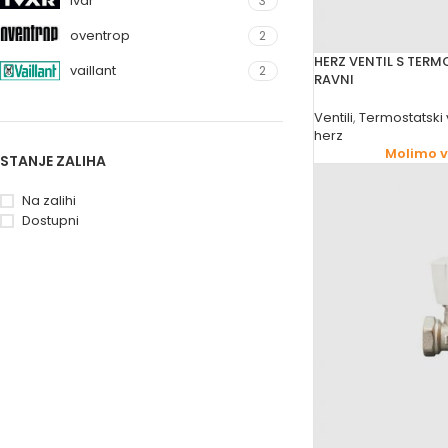
ivar
3
oventrop
2
HERZ VENTIL S TER
vaillant
2
RAVNI
Ventili
,
Termostatski v
herz
Molimo va
STANJE ZALIHA
Na zalihi
Dostupni