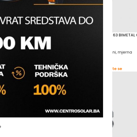
RAVNI 0-10 bara Ø 63
AFRISO TERMOMETAR RAVNI Ø 63 BIMETAL 
120 °C 1/2”
orni pogoni, mjerna
Grijanje
,
Pumpe, motorni pogoni, mjerna
oprema i regulacije
afriso
s prijavite se
Molimo vas prijavite se
e