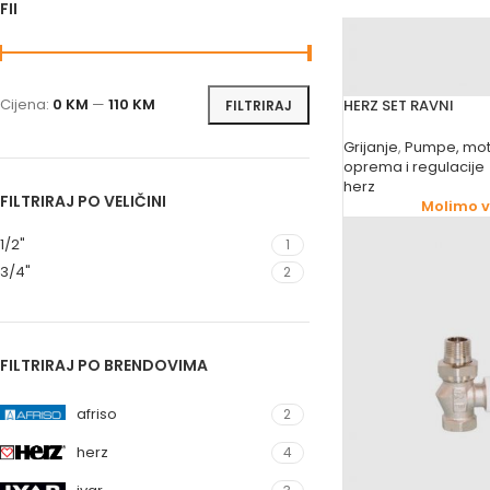
FILTRIRAJ PO CIJENI
Cijena:
0 KM
—
110 KM
HERZ SET RAVNI
FILTRIRAJ
Grijanje
,
Pumpe, mot
oprema i regulacije
herz
FILTRIRAJ PO VELIČINI
Molimo va
1/2"
1
3/4"
2
FILTRIRAJ PO BRENDOVIMA
afriso
2
herz
4