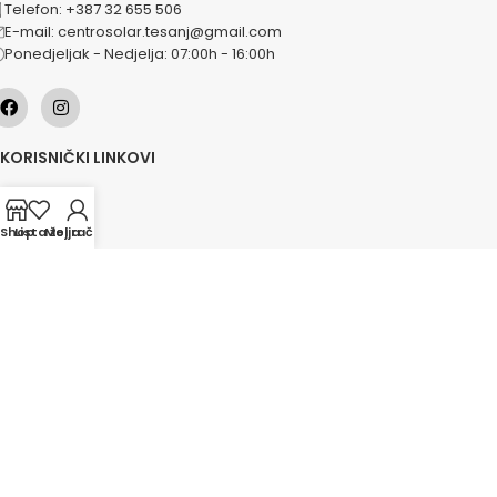
Telefon: +387 32 655 506
E-mail: centrosolar.tesanj@gmail.com
Ponedjeljak - Nedjelja: 07:00h - 16:00h
KORISNIČKI LINKOVI
O nama
Naše usluge
Shop
Lista želja
Moj račun
Lokacije
Kontakt
Novosti
Akcije
KATEGORIJE
Grijanje