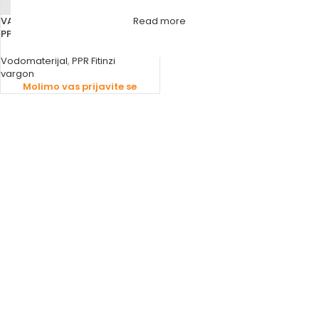
VARGON T KOMAD REDUKCIJSKI
Read more
PPR
Vodomaterijal
,
PPR Fitinzi
vargon
Molimo vas prijavite se