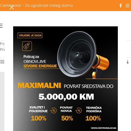
Centrosolar - Za ugodnost Vašeg doma
Početna
/
Proizvodi označeni “redukcijski”
Prikazuje se jedan rezultat
Show sidebar