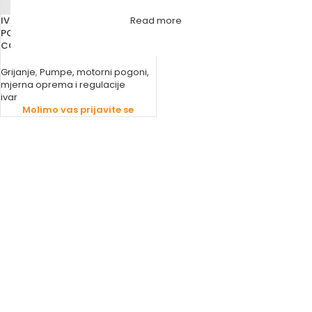
IVAR REGULACIJSKA GRUPA ZA
Read more
PODNO GRIJANJE COMBI 02
COMBIMIX
Grijanje
,
Pumpe, motorni pogoni,
mjerna oprema i regulacije
ivar
Molimo vas prijavite se