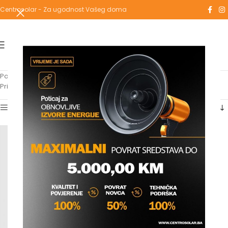
Centrosolar - Za ugodnost Vašeg doma
Početna
/
Proizvodi označeni “regulacijska”
Prikazuje se jedan rezultat
Show sidebar