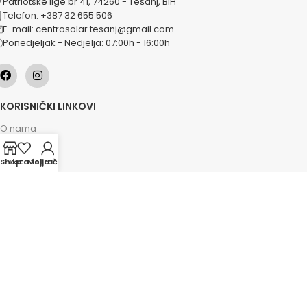
Patriotske lige br 41, 74260 - Tešanj, BiH
Telefon: +387 32 655 506
E-mail: centrosolar.tesanj@gmail.com
Ponedjeljak - Nedjelja: 07:00h - 16:00h
KORISNIČKI LINKOVI
O nama
Naše usluge
Shop
Lista želja
Moj račun
Lokacije
Kontakt
Novosti
Akcije
KATEGORIJE
Grijanje