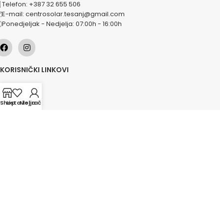
Telefon: +387 32 655 506
E-mail: centrosolar.tesanj@gmail.com
Ponedjeljak - Nedjelja: 07:00h - 16:00h
KORISNIČKI LINKOVI
O nama
Naše usluge
Shop
Lista želja
Moj račun
Lokacije
Kontakt
Novosti
Akcije
KATEGORIJE
Grijanje