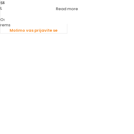
SREDSTVO ZA REZANJE NAVOJA 5
L
Read more
Ostalo - Materijal
rems
Molimo vas prijavite se