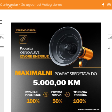
Centrosolar - Za ugodnost Vašeg doma
Početna
/
Proizvodi označeni “rems”
Prikazuje se jedan rezultat
Show sidebar