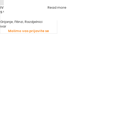
IVAR RAZDJELNIK NIKLOVANI 1” EK
Read more
S VENTILIMA I NOSAČEM
Grijanje
,
Fitinzi
,
Razdjelnici
ivar
Molimo vas prijavite se