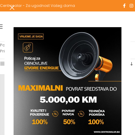
Centrosolar - Za ugodnost Vašeg doma
Početna
/
Proizvodi označeni “s nosačima”
Prikazuje se jedan rezultat
Show sidebar