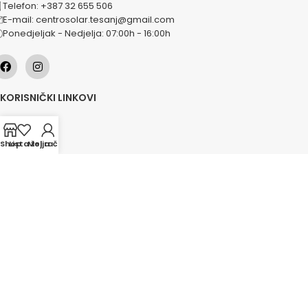
Telefon: +387 32 655 506
E-mail: centrosolar.tesanj@gmail.com
Ponedjeljak - Nedjelja: 07:00h - 16:00h
KORISNIČKI LINKOVI
O nama
Naše usluge
Shop
Lista želja
Moj račun
Lokacije
Kontakt
Novosti
Akcije
KATEGORIJE
Grijanje