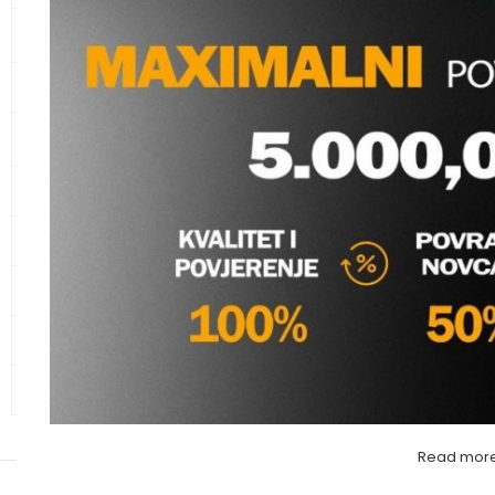
KANALIZACIONE CIJEVI I
SPOJNI ELEMENTI
CIJEVI ZA ZAŠTITU KABLOVA
HERZ VENTIL S TER
KUPAONSKI NAMJEŠTAJ I
KUTNI
SANITARIJE
Ventili
,
Termostatski v
KERAMIKA
herz
Molimo va
GALANTERIJA
HIDRANTSKA OPREMA
ALATI
OSTALO – MATERIJAL
Read mor