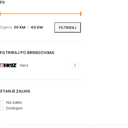
FILTRIRAJ PO CIJENI
Cijena:
30 KM
—
40 KM
FILTRIRAJ
FILTRIRAJ PO BRENDOVIMA
herz
2
STANJE ZALIHA
Na zalihi
Dostupni