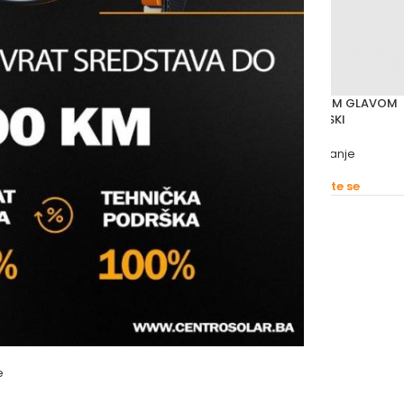
MOSTATSKOM GLAVOM 1/2”
HERZ VENTIL S TERMOSTATSKOM GLAVOM
SPECIJALNI 1/2” KUTNI USPONSKI
entili
,
Grijanje
Ventili
,
Termostatski ventili
,
Grijanje
herz
s prijavite se
Molimo vas prijavite se
e