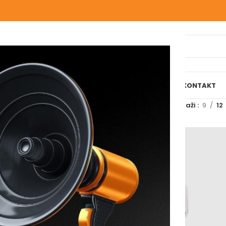
IJELI WEBSHOP
O NAMA
NAŠE USLUGE
BLOG
REFERENCE
KONTAKT
označeni “s termo”
Prikaži
9
12