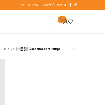
AKCIJE
SAVJETI / POMOĆ
LOKACIJE
18
24