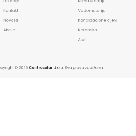
Lokacije
Klima uređaji
Kontakt
Vodomaterijal
Novosti
Kanalizacione cijevi
Akcije
Keramika
Alati
pyright © 2026
Centrosolar
d.o.o.
Sva prava zadržana.