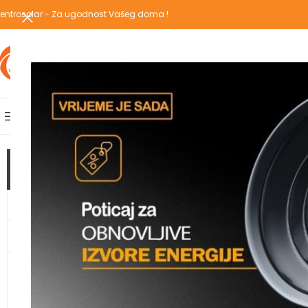
entrosolar - Za ugodnost Vašeg doma !
IZABERI KATEGORIJU
AKCIJSKA PONUDA
POPULARNE KATEGORIJE
POČETNA
PREGLEDAJ C
Početna
/
Proizvodi 
TOP KATEGORIJE
GRIJANJE
TOPLOTNE PUMPE
KLIMA UREĐAJI
VODOMATERIJAL