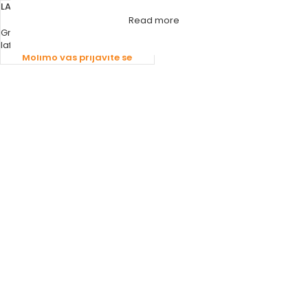
LAFAT KOTAO NA PELET SMART
Read more
Grijanje
,
Kotlovi
,
Kotlovi na pelet
lafat
Molimo vas prijavite se