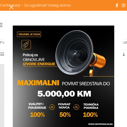
Centrosolar - Za ugodnost Vašeg doma
Početna
/
Proizvodi označeni “smart”
Prikazuje se jedan rezultat
Show sidebar