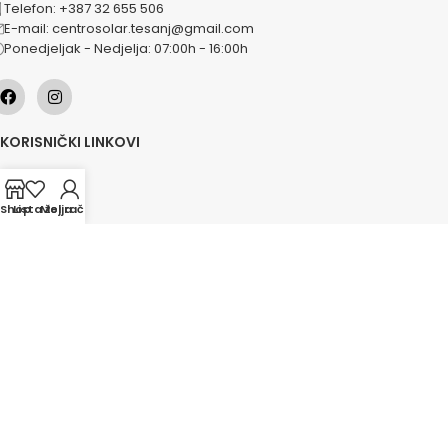
Telefon: +387 32 655 506
E-mail: centrosolar.tesanj@gmail.com
Ponedjeljak - Nedjelja: 07:00h - 16:00h
KORISNIČKI LINKOVI
O nama
Naše usluge
Shop
Lista želja
Moj račun
Lokacije
Kontakt
Novosti
Akcije
KATEGORIJE
Grijanje