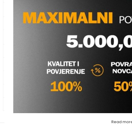
KANALIZACIONE CIJEVI I
SPOJNI ELEMENTI
CIJEVI ZA ZAŠTITU KABLOVA
SOUDAL T-REX PROZI
KUPAONSKI NAMJEŠTAJ I
SANITARIJE
Ostalo - Materijal
,
Si
soudal group
KERAMIKA
Molimo va
GALANTERIJA
HIDRANTSKA OPREMA
ALATI
OSTALO – MATERIJAL
Read mor