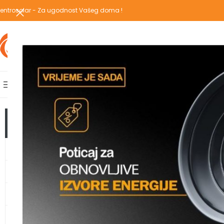
entrosolar - Za ugodnost Vašeg doma !
IZABERI KATEGORIJU
AKCIJSKA PONUDA
POPULARNE KATEGORIJE
POČETNA
PREGLEDAJ C
Početna
/
Proizvodi 
TOP KATEGORIJE
GRIJANJE
TOPLOTNE PUMPE
KLIMA UREĐAJI
VODOMATERIJAL