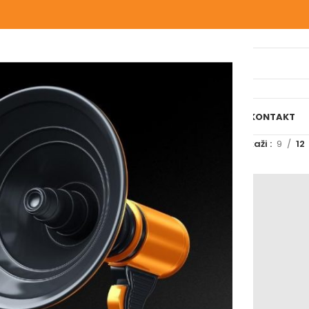
IJELI WEBSHOP
O NAMA
NAŠE USLUGE
BLOG
REFERENCE
KONTAKT
označeni “t-rex”
Prikaži
9
12