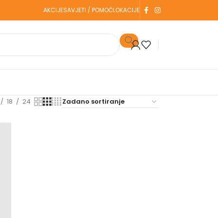
AKCIJE
SAVJETI / POMOĆ
LOKACIJE
18
24