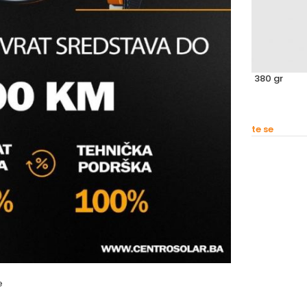
RNI 310 gr
SOUDAL T-REX TRENURNI SPOJ 380 gr
likoni
Ostalo - Materijal
,
Silikoni
soudal group
s prijavite se
Molimo vas prijavite se
e