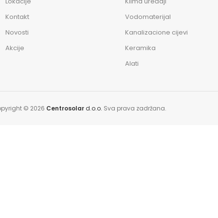
Lokacije
Klima uređaji
Kontakt
Vodomaterijal
Novosti
Kanalizacione cijevi
Akcije
Keramika
Alati
pyright © 2026
Centrosolar
d.o.o.
Sva prava zadržana.