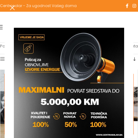
Centrosolar - Za ugodnost Vašeg doma
Početna
/
Proizvodi označeni “THERMOFLUX”
Prikaz svih 7 rezultata
Show sidebar