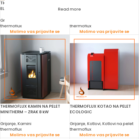
THERMOFLUX KAMIN NA PELET
THERMOFLUX KAMIN NA PELET
ELEGANCE AIR 10 kW
INTERIO CRVENI
Read more
Grijanje
,
Kamini
Grijanje
,
Kamini
thermoflux
thermoflux
Molimo vas prijavite se
Molimo vas prijavite se
THERMOFLUX KAMIN NA PELET
THERMOFLUX KOTAO NA PELET
MINITHERM – ZRAK 8 kW
ECOLOGIC
Grijanje
,
Kamini
Grijanje
,
Kotlovi
,
Kotlovi na pelet
thermoflux
thermoflux
Molimo vas prijavite se
Molimo vas prijavite se