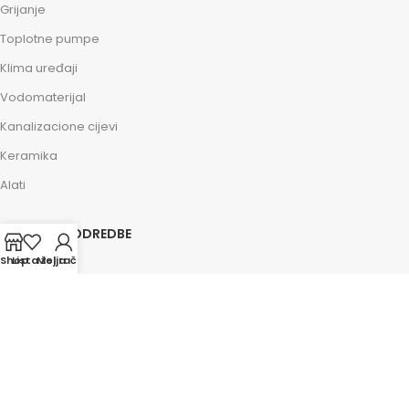
Grijanje
Toplotne pumpe
Klima uređaji
Vodomaterijal
Kanalizacione cijevi
Keramika
Alati
ZAKONSKE ODREDBE
Shop
Lista želja
Moj račun
Impressum
Kolačići
Politika privatnosti
Osnovni uslovi
Savjeti i pomoć