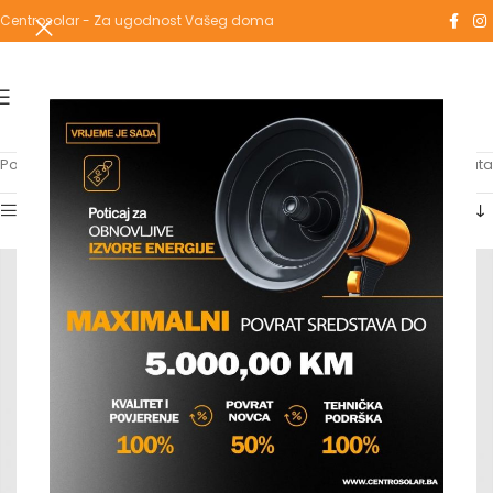
Centrosolar - Za ugodnost Vašeg doma
Početna
/
Proizvodi označeni “TUČ RUČICA”
Prikaz svih 4 rezultata
Show sidebar