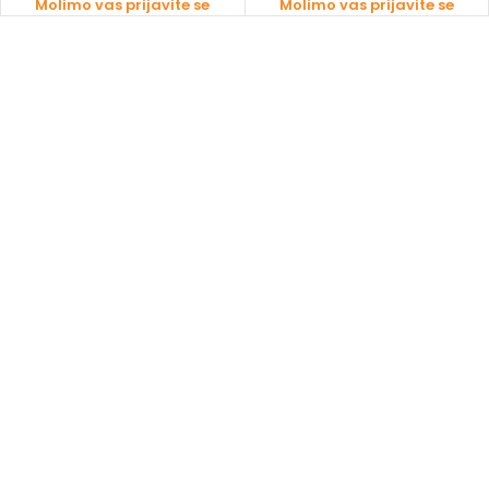
Molimo vas prijavite se
Molimo vas prijavite se