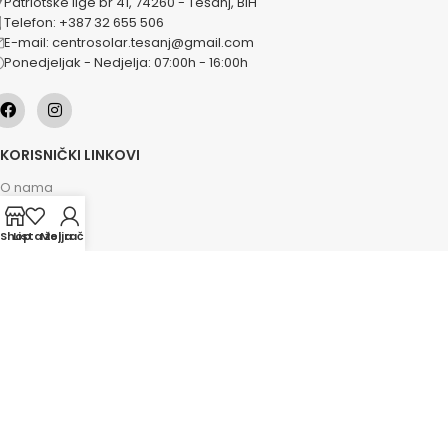
Patriotske lige br 41, 74260 - Tešanj, BiH
Telefon: +387 32 655 506
E-mail: centrosolar.tesanj@gmail.com
Ponedjeljak - Nedjelja: 07:00h - 16:00h
KORISNIČKI LINKOVI
O nama
Naše usluge
Shop
Lista želja
Moj račun
Lokacije
Kontakt
Novosti
Akcije
KATEGORIJE
Grijanje