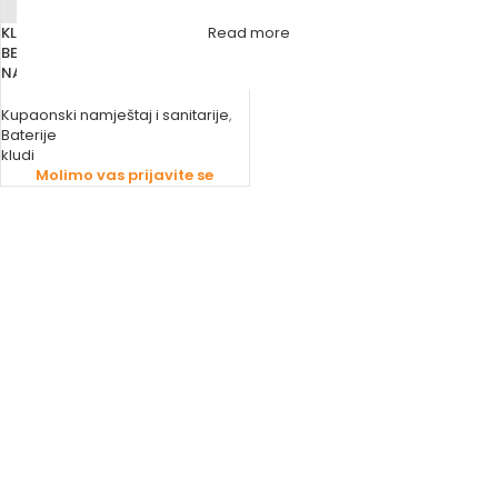
KLUDI BATERIJA TUŠ PODŽBUKNA
Read more
BEZ PREBACIVAČA –
NADOGRADNJA LOGO NEON
Kupaonski namještaj i sanitarije
,
Baterije
kludi
Molimo vas prijavite se