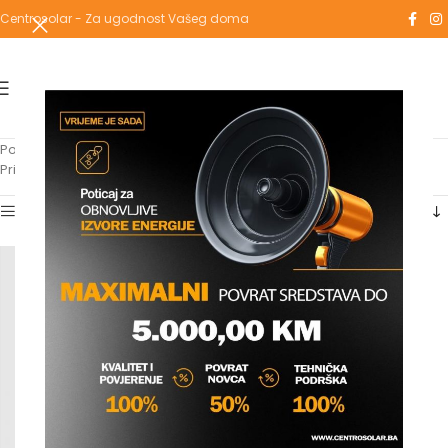
Centrosolar - Za ugodnost Vašeg doma
Početna
/
Proizvodi označeni “tuš podžbukna”
Prikazuje se jedan rezultat
Show sidebar