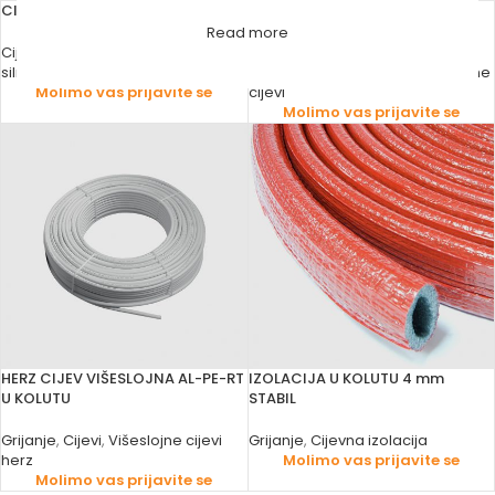
CIJEV CU U KOLUTU
CIJEV NIKLOVANA Ø 10×5 m U
KOLUTU
Read more
Cijevi
,
Bakarne cijevi
,
Grijanje
silmet
Vodomaterijal
,
Cijevi
,
Vodovodne
Molimo vas prijavite se
cijevi
Molimo vas prijavite se
HERZ CIJEV VIŠESLOJNA AL-PE-RT
IZOLACIJA U KOLUTU 4 mm
U KOLUTU
STABIL
Grijanje
,
Cijevi
,
Višeslojne cijevi
Grijanje
,
Cijevna izolacija
herz
Molimo vas prijavite se
Molimo vas prijavite se