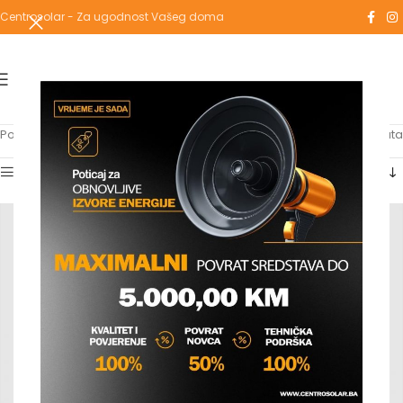
Centrosolar - Za ugodnost Vašeg doma
Početna
/
Proizvodi označeni “u kolutu”
Prikaz svih 4 rezultata
Show sidebar