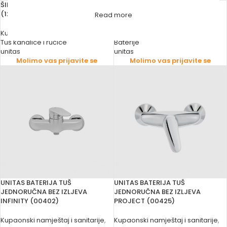
ŠIPKA KLIZNA KROM UNITAS FRESH
UNITAS BATERIJA T+H
(12655)
JEDNORUČNA SIMPATY (00281)
Read more
Kupaonski namještaj i sanitarije
,
Kupaonski namještaj i sanitarije
,
Tuš kanalice i ručice
Baterije
unitas
unitas
Molimo vas prijavite se
Molimo vas prijavite se
UNITAS BATERIJA TUŠ
UNITAS BATERIJA TUŠ
JEDNORUČNA BEZ IZLJEVA
JEDNORUČNA BEZ IZLJEVA
INFINITY (00402)
PROJECT (00425)
Kupaonski namještaj i sanitarije
,
Kupaonski namještaj i sanitarije
,