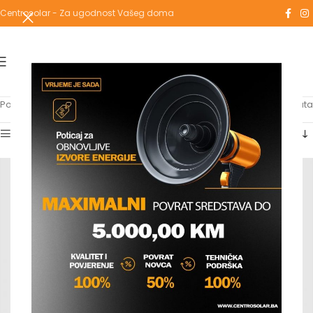
Centrosolar - Za ugodnost Vašeg doma
Početna
/
Proizvodi označeni “unitas”
Prikaz 1–12 od 77 rezultata
Show sidebar