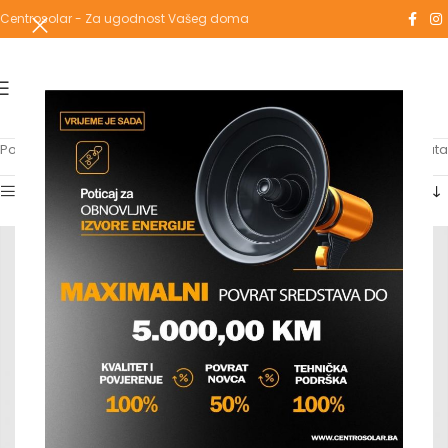
Centrosolar - Za ugodnost Vašeg doma
Početna
/
Proizvodi označeni “ventil h”
Prikaz svih 5 rezultata
Show sidebar