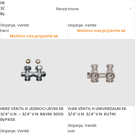
HERZ VENTIL H DVOCIJEVNI EK
HERZ VENTIL H DVOCIJEVNI EK
3/4” U.N. – 3/4” V.N. KUTNI 3000
3/4” U.N. – 3/4” V.N. RAVNI 3000
Read more
ByPASS
ByPASS
Grijanje
,
Ventili
Grijanje
,
Ventili
herz
Molimo vas prijavite se
Molimo vas prijavite se
HERZ VENTIL H JEDNOCIJEVNI EK
IVAR VENTIL H UNIVERZALNI EK
3/4” U.N. – 3/4” V.N. RAVNI 3000
3/4” U.N. 3/4” V.N. KUTNI
ByPASS
Grijanje
,
Ventili
Grijanje
,
Ventili
ivar