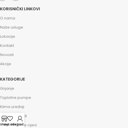
KORISNIČKI LINKOVI
O nama
Naše usluge
Lokacije
Kontakt
Novosti
Akcije
KATEGORIJE
Grijanje
Toplotne pumpe
Klima uređaji
Vodomaterijal
Shop
Lista želja
Moj račun
Kanalizacione cijevi