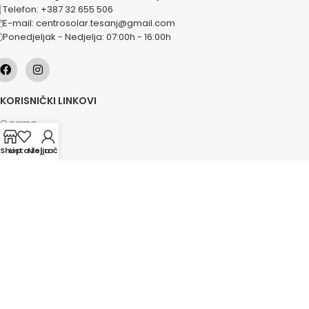
Telefon: +387 32 655 506
E-mail: centrosolar.tesanj@gmail.com
Ponedjeljak - Nedjelja: 07:00h - 16:00h
KORISNIČKI LINKOVI
O nama
Naše usluge
Shop
Lista želja
Moj račun
Lokacije
Kontakt
Novosti
Akcije
KATEGORIJE
Grijanje