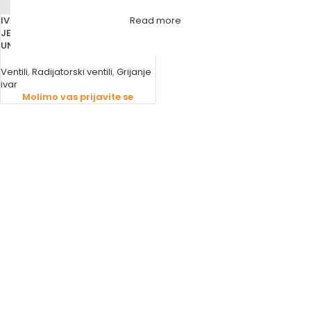
IVAR VENTIL RADIJATORSKI 1/2” ZA
Read more
JEDNOCIJEVNI SISTEM
UNIVERZALNI EK100%
Ventili
,
Radijatorski ventili
,
Grijanje
ivar
Molimo vas prijavite se