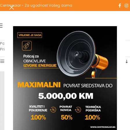
Centrosolar - Za ugodnost Vašeg doma
Početna
/
Proizvodi označeni “ventil radijatorski”
Prikazuje se jedan rezultat
Show sidebar