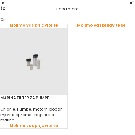
HOLENDER ZA PUMPU ZA C.G. 1″
HOLENDER ZA PUMPU ZA C.G. 5/4″
(25)
(32) (4092742)
Read more
Grijanje
,
Fitinzi
Grijanje
,
Fitinzi
Molimo vas prijavite se
Molimo vas prijavite se
MARINA FILTER ZA PUMPE
Grijanje
,
Pumpe, motorni pogoni,
mjerna oprema i regulacije
marina
Molimo vas prijavite se