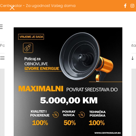
Centrosolar - Za ugodnost Vašeg doma
Početna
/
Proizvodi označeni “za pumpu”
Prikaz svih 3 rezultata
Show sidebar