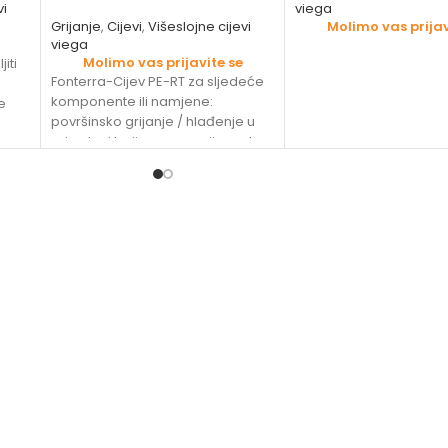
vi
viega
Grijanje
,
Cijevi
,
Višeslojne cijevi
Molimo vas prijav
viega
Molimo vas prijavite se
iti
Fonterra-Cijev PE-RT za sljedeće
komponente ili namjene:
e
površinsko grijanje / hlađenje u
prirodnoj boji osnovna cijev od
polietilena prema DIN EN ISO