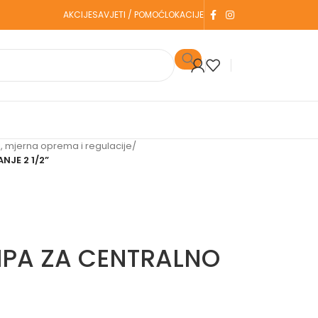
AKCIJE
SAVJETI / POMOĆ
LOKACIJE
 mjerna oprema i regulacije
/
NJE 2 1/2”
MPA ZA CENTRALNO