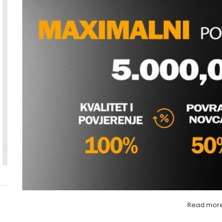
Povećaj sliku
Read mor