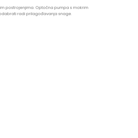
očnim postrojenjima. Optočna pumpa s mokrim
 odabrati radi prilagođavanja snage.