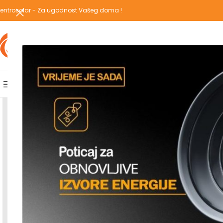
entrosolar - Za ugodnost Vašeg doma !
IZABERI KATEGORIJU
AKCIJSKA PONUDA
POPULARNE KATEGORIJE
POČETNA
PREGLEDAJ C