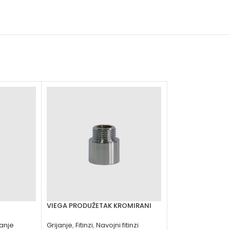
VIEGA PRODUŽETAK KROMIRANI
VIEGA PRODUŽET
janje
Grijanje
,
Fitinzi
,
Navojni fitinzi
Grijanje
,
Fitinzi
,
Nav