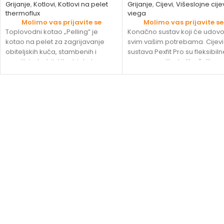
Grijanje
,
Kotlovi
,
Kotlovi na pelet
Grijanje
,
Cijevi
,
Višeslojne cije
thermoflux
viega
Molimo vas prijavite se
Molimo vas prijavite se
Toplovodni kotao „Pelling” je
Konačno sustav koji će udovolj
kotao na pelet za zagrijavanje
svim vašim potrebama. Cijevi
obiteljskih kuća, stambenih i
sustava Pexfit Pro su fleksibiln
manjih industrijskih objekata.
upravo onoliko koliko želite.
Kotao je modernog dizajna
Njihova će dugotrajnost