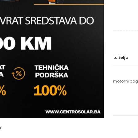
Molimo vas prijavite se
BRAND
DIMENZIJE
Uporedi
Dodaj na listu želja
SKU:
N/A
Kategorije:
Grijanje
,
Pumpe, motorni pogo
Oznake:
pumpa
,
top s
,
wilo
OPIS
e