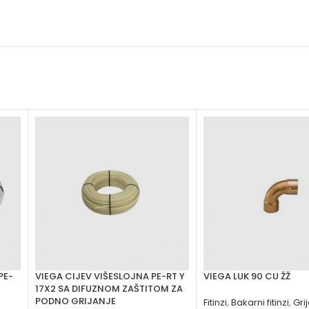
PE-
VIEGA CIJEV VIŠESLOJNA PE-RT Y
VIEGA LUK 90 CU ŽŽ
17X2 SA DIFUZNOM ZAŠTITOM ZA
PODNO GRIJANJE
Fitinzi
,
Bakarni fitinzi
,
Gri