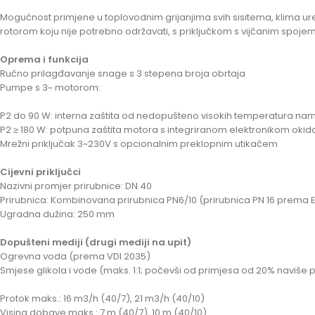
Mogućnost primjene u toplovodnim grijanjima svih sisitema, klima u
rotorom koju nije potrebno održavati, s priključkom s vijčanim spoje
Oprema i funkcija
Ručno prilagđavanje snage s 3 stepena broja obrtaja
Pumpe s 3~ motorom:
P2 do 90 W: interna zaštita od nedopušteno visokih temperatura na
P2 ≥ 180 W: potpuna zaštita motora s integriranom elektronikom okid
Mrežni priključak 3~230V s opcionalnim preklopnim utikačem
Cijevni priključci
Nazivni promjer prirubnice: DN 40
Prirubnica: Kombinovana prirubnica PN6/10 (prirubnica PN 16 prema 
Ugradna dužina: 250 mm
Dopušteni mediji (drugi mediji na upit)
Ogrevna voda (prema VDI 2035)
Smjese glikola i vode (maks. 1:1; počevši od primjesa od 20% naviše 
Protok maks.: 16 m3/h (40/7), 21 m3/h (40/10)
Visina dobave maks.: 7 m (40/7), 10 m (40/10)