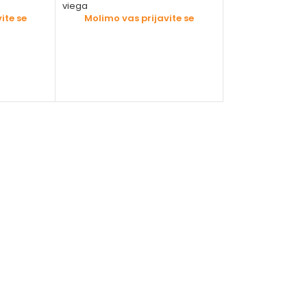
viega
viega
ite se
Molimo vas prijavite se
Molimo vas 