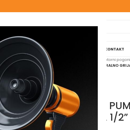
IJELI WEBSHOP
O NAMA
NAŠE USLUGE
BLOG
REFERENCE
KONTAKT
Početna
/
Grijanje
/
Pumpe, motorni pogoni,
WILO TOP S PUMPA ZA CENTRALNO GRIJA
WILO TOP S PU
GRIJANJE 2 1/2”