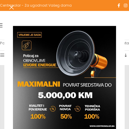
Centrosolar - Za ugodnost Vašeg doma
Početna
/
Proizvodi označeni “ariston”
Prikaz svih 8 rezultata
Show sidebar