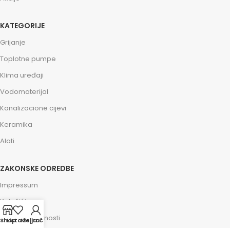
KATEGORIJE
Grijanje
Toplotne pumpe
Klima uređaji
Vodomaterijal
Kanalizacione cijevi
Keramika
Alati
ZAKONSKE ODREDBE
Impressum
Kolačići
Politika privatnosti
Shop
Lista želja
Moj račun