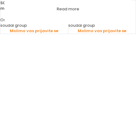
SOUDAL LOW EKSPANZIJA M 750
SOUDAL LOW EKSPANZIJA P 750
ml
ml
Read more
Ostalo - Materijal
,
Pur pjene
Ostalo - Materijal
,
Pur pjene
soudal group
soudal group
Molimo vas prijavite se
Molimo vas prijavite se