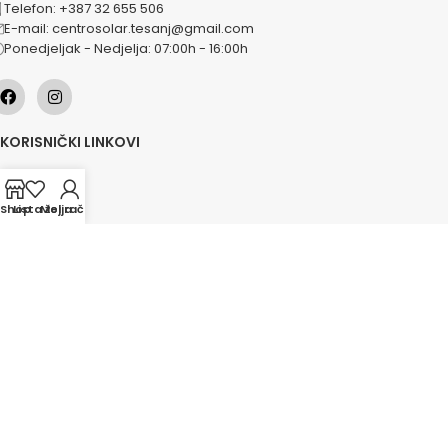
Telefon: +387 32 655 506
E-mail: centrosolar.tesanj@gmail.com
Ponedjeljak - Nedjelja: 07:00h - 16:00h
KORISNIČKI LINKOVI
O nama
Naše usluge
Shop
Lista želja
Moj račun
Lokacije
Kontakt
Novosti
Akcije
KATEGORIJE
Grijanje