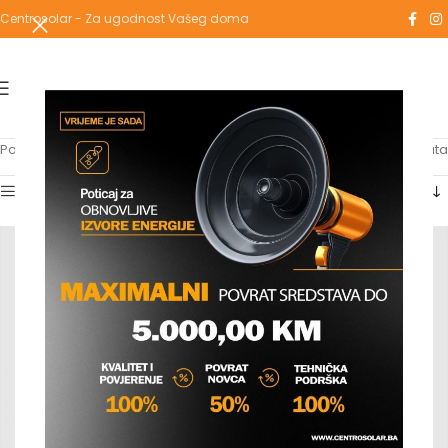
Centrosolar - Za ugodnost Vašeg doma
Početna
/
Proizvodi označeni “ekspanzija”
Prikaz svih 2 rezultata
Show sidebar