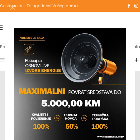
Centrosolar - Za ugodnost Vašeg doma
Početna
/
Proizvodi označeni “inox”
Prikaz 1–12 od 13 rezultata
Show sidebar