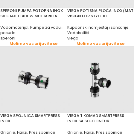
SPERONI PUMPA POTOPNA INOX
VIEGA POTISNA PLOČA INOX/MAT
SXG 1400 1400W MULJARICA
VISIGN FOR STYLE 10
Vodomaterijal
,
Pumpe za vodu i
Kupaonski namještaj i sanitarije
,
posude
Vodokotlići
speroni
viega
Molimo vas prijavite se
Molimo vas prijavite se
VIEGA SPOJNICA SMARTPRESS
VIEGA T KOMAD SMARTPRESS
INOX
INOX SA SC-CONTUR
Grijanje
,
Fitinzi
,
Pres spojnice
Grijanje
,
Fitinzi
,
Pres spojnice