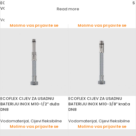
ECOFLEX CIJEV VEZNA ZA
ECOFLEX CIJEV ZA BOJLER INOX S
VODOKOTLIĆ INOX 1/2”-1/2” DN10
ROZETNOM
Read more
Vodomaterijal
,
Cijevi fleksibilne
Vodomaterijal
,
Cijevi fleksibilne
Molimo vas prijavite se
Molimo vas prijavite se
ECOFLEX CIJEV ZA USADNU
ECOFLEX CIJEV ZA USADNU
BATERIJU INOX M10-1/2” duža
BATERIJU INOX M10-3/8” kraća
DN8
DN8
Vodomaterijal
,
Cijevi fleksibilne
Vodomaterijal
,
Cijevi fleksibilne
Molimo vas prijavite se
Molimo vas prijavite se