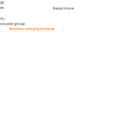
SOUDAL LOW EKSPANZIJA M 750
ml
Read more
Ostalo - Materijal
,
Pur pjene
soudal group
Molimo vas prijavite se