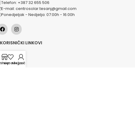
Telefon: +387 32 655 506
E-mail: centrosolar.tesanj@gmail.com
Ponedjeljak - Nedjelja: 07:00h - 16:00h
KORISNIČKI LINKOVI
O nama
Naše usluge
Shop
Lista želja
Moj račun
Lokacije
Kontakt
Novosti
Akcije
KATEGORIJE
Grijanje