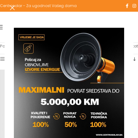
Centrosolar - Za ugodnost Vašeg doma
Početna
/
Proizvodi označeni “low”
Prikazuje se jedan rezultat
Show sidebar