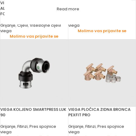
VIEGA CIJEV VIŠESLOJNA 16X2
VIEGA KOLJENO BRONCA V.N.
AL-PE-XC SMARTPRESS PRO
SMARTPRESS
Read more
FOSTA
Grijanje
,
Fitinzi
,
Pres spojnice
Grijanje
,
Cijevi
,
Višeslojne cijevi
viega
viega
Molimo vas prijavite se
Molimo vas prijavite se
VIEGA KOLJENO SMARTPRESS LUK
VIEGA PLOČICA ZIDNA BRONCA
90
PEXFIT PRO
Grijanje
,
Fitinzi
,
Pres spojnice
Grijanje
,
Fitinzi
,
Pres spojnice
viega
viega