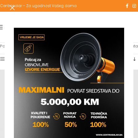
Centrosolar - Za ugodnost Vašeg doma
Početna
/
Proizvodi označeni “smartpress”
Prikaz svih 9 rezultata
Show sidebar