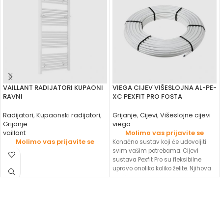
VAILLANT RADIJATORI KUPAONI
VIEGA CIJEV VIŠESLOJNA AL-PE-
RAVNI
XC PEXFIT PRO FOSTA
Radijatori
,
Kupaonski radijatori
,
Grijanje
,
Cijevi
,
Višeslojne cijevi
Grijanje
viega
vaillant
Molimo vas prijavite se
Molimo vas prijavite se
Konačno sustav koji će udovoljiti
svim vašim potrebama. Cijevi
sustava Pexfit Pro su fleksibilne
upravo onoliko koliko želite. Njihova
će dugotrajnost