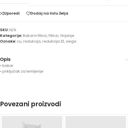
Uporedi
Dodaj na listu želja
SKU:
N/A
Kategorije:
Bakarni fitinzi
,
Fitinzi
,
Grijanje
Oznake:
cu
,
redukcija
,
redukcija žž
,
viega
Opis
• bakar
• priključak za lemljenje
Povezani proizvodi