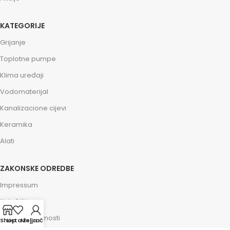
KATEGORIJE
Grijanje
Toplotne pumpe
Klima uređaji
Vodomaterijal
Kanalizacione cijevi
Keramika
Alati
ZAKONSKE ODREDBE
Impressum
Kolačići
Politika privatnosti
Shop
Lista želja
Moj račun