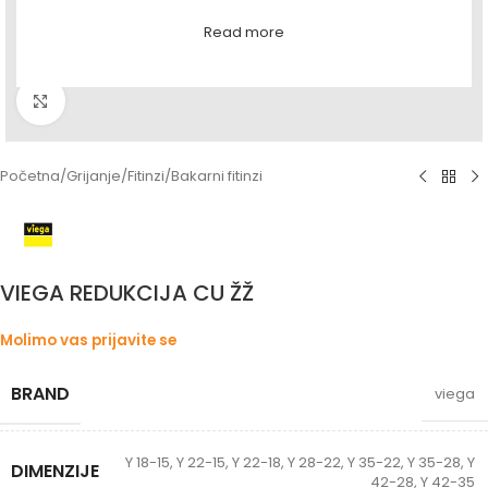
Read more
Povećaj sliku
Početna
/
Grijanje
/
Fitinzi
/
Bakarni fitinzi
VIEGA REDUKCIJA CU ŽŽ
Molimo vas prijavite se
BRAND
viega
Y 18-15
,
Y 22-15
,
Y 22-18
,
Y 28-22
,
Y 35-22
,
Y 35-28
,
Y
DIMENZIJE
42-28
,
Y 42-35